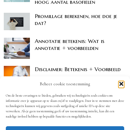
hoog aantal basofielen
Promillage berekenen, hoe doe je
dat?
Annotatie betekenis: Wat is
annotatie + voorbeelden
Disclaimer: Betekenis + Voorbeeld
Beheer cookie toestemming
Om de beste ervaringen te bieden, gebruiken wij technologieën zoals cookies om
informatie over je apparaat op te slaan en/of te raadplegen. Door in te stemmen met deze
technologieën kunnen wij gegevens zoals surfgedrag of unieke ID's op deze site
OOK INTERESSANT
verwerken. Als je geen toestemming geeft of uw toestemming intrekt, kan dit een
nadelige invloed hebben op bepaalde functies en mogelijkheden.
Het belang van een
specialistische