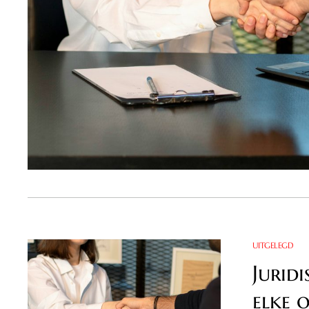
UITGELEGD
Jurid
elke 