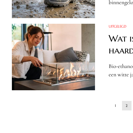
binnengelo
UITGELEGD
Wat i
haard
Bio-ethano
een witte j
1
2