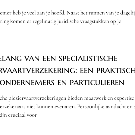
mer heb je veel aan je hoofd. Naast het runnen van je dageli
ring komen er regelmatig juridische vraagstukken op je
elang van een specialistische
ervaartverzekering: een praktisch
ondernemers en particulieren
sche pleziervaartverzekeringen bieden maatwerk en expertise
erzekeraars niet kunnen evenaren. Persoonlijke aandacht en s
zijn cruciaal voor