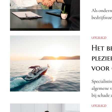
Als onderne
bedrijfsvoe
UITGELEGD
Het b
plezi
voor 
Specialisti
algemene v
bij schade 
UITGELEGD