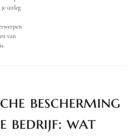
je uitleg
derwerpen
ien van
s.
sche bescherming
e bedrijf: wat