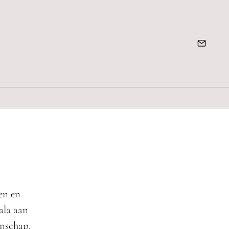
en en
ala aan
enschap.