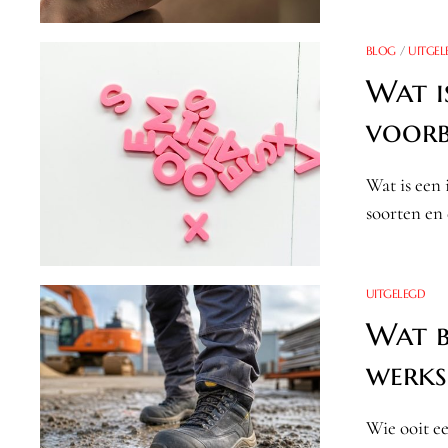
BLOG
/
UITGEL
Wat i
voorb
Wat is een 
soorten en
UITGELEGD
Wat b
werks
Wie ooit e