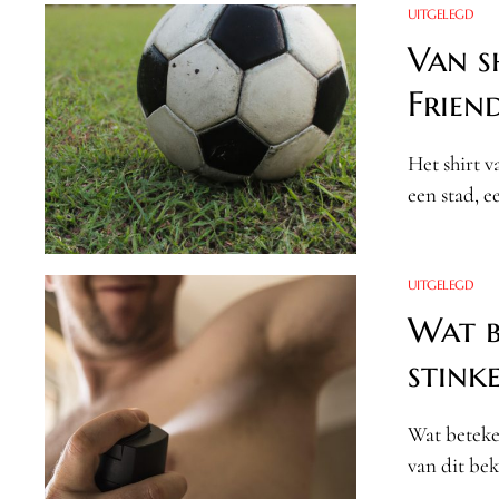
UITGELEGD
Van s
Frien
Het shirt v
een stad, 
UITGELEGD
Wat b
stink
Wat beteke
van dit bek