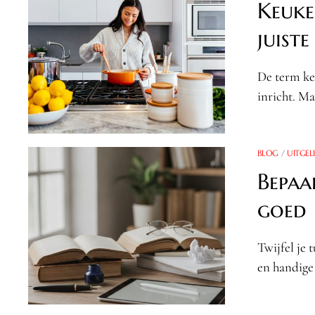
Keuke
juiste
De term ke
inricht. Ma
BLOG
/
UITGEL
Bepaal
goed
Twijfel je 
en handige