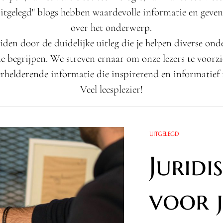
tgelegd" blogs hebben waardevolle informatie en geven 
over het onderwerp.
eiden door de duidelijke uitleg die je helpen diverse on
te begrijpen. We streven ernaar om onze lezers te voorz
erhelderende informatie die inspirerend en informatief i
Veel leesplezier!
UITGELEGD
Juridi
voor j