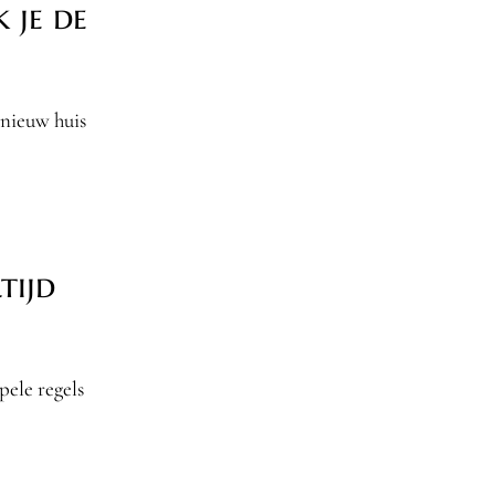
 je de
 nieuw huis
tijd
pele regels