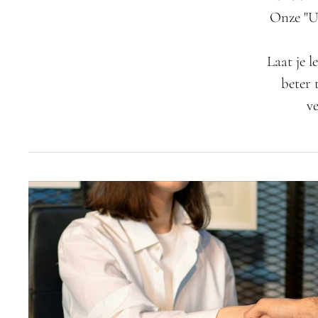
Onze "Ui
Laat je l
beter 
v