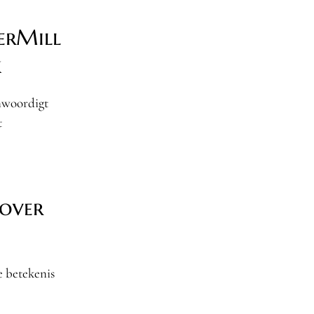
erMill
k
enwoordigt
t
 over
e betekenis