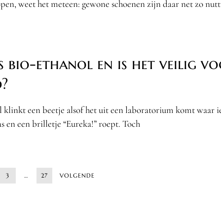
pen, weet het meteen: gewone schoenen zijn daar net zo nutti
s bio-ethanol en is het veilig vo
?
l klinkt een beetje alsof het uit een laboratorium komt waar
as en een brilletje “Eureka!” roept. Toch
3
…
27
VOLGENDE