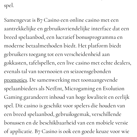
spel.
Samengevat is B7 Casino een online casino met een
aantrekkelijke en gebruiksvriendelijke interface dat een
breed spelaanbod, een lucratief bonusprogramma en
moderne betaalmethoden biedt. Het platform biedt
gebruikers toegang tot een verscheidenheid aan
gokkasten, tafelspellen, een live casino met echte dealers,
evenals tal van toernooien en seizoensgebonden
promoties
. De samenwerking met toonaangevende
spelaanbieders als NetEnt, Microgaming en Evolution
Gaming garandeert inhoud van hoge kwaliteit en eerlijk
spel. Dit casino is geschikt voor spelers die houden van
een breed spelaanbod, gebruiksgemak, verschillende
bonussen en de beschikbaarheid van een mobiele versie
of applicatie. B7 Casino is ook een goede keuze voor wie