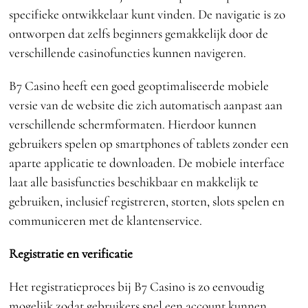
specifieke ontwikkelaar kunt vinden. De navigatie is zo
ontworpen dat zelfs beginners gemakkelijk door de
verschillende casinofuncties kunnen navigeren.
B7 Casino heeft een goed geoptimaliseerde mobiele
versie van de website die zich automatisch aanpast aan
verschillende schermformaten. Hierdoor kunnen
gebruikers spelen op smartphones of tablets zonder een
aparte applicatie te downloaden. De mobiele interface
laat alle basisfuncties beschikbaar en makkelijk te
gebruiken, inclusief registreren, storten, slots spelen en
communiceren met de klantenservice.
Registratie en verificatie
Het registratieproces bij B7 Casino is zo eenvoudig
mogelijk zodat gebruikers snel een account kunnen