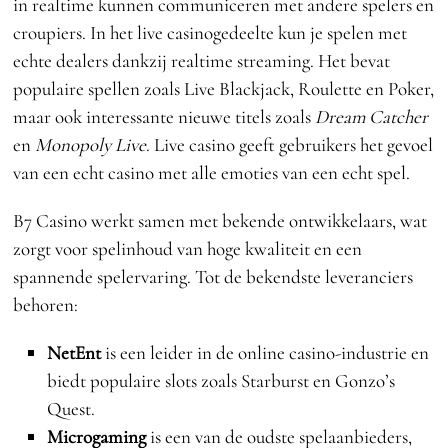
in realtime kunnen communiceren met andere spelers en
croupiers. In het live casinogedeelte kun je spelen met
echte dealers dankzij realtime streaming. Het bevat
populaire spellen zoals Live Blackjack, Roulette en Poker,
maar ook interessante nieuwe titels zoals
Dream Catcher
en
Monopoly Live
. Live casino geeft gebruikers het gevoel
van een echt casino met alle emoties van een echt spel.
B7 Casino werkt samen met bekende ontwikkelaars, wat
zorgt voor spelinhoud van hoge kwaliteit en een
spannende spelervaring. Tot de bekendste leveranciers
behoren:
NetEnt
is een leider in de online casino-industrie en
biedt populaire slots zoals Starburst en Gonzo’s
Quest.
Microgaming
is een van de oudste spelaanbieders,