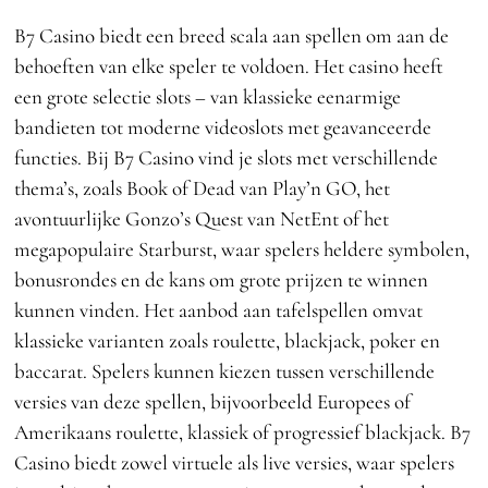
B7 Casino biedt een breed scala aan spellen om aan de
behoeften van elke speler te voldoen. Het casino heeft
een grote selectie slots – van klassieke eenarmige
bandieten tot moderne videoslots met geavanceerde
functies. Bij B7 Casino vind je slots met verschillende
thema’s, zoals Book of Dead van Play’n GO, het
avontuurlijke Gonzo’s Quest van NetEnt of het
megapopulaire Starburst, waar spelers heldere symbolen,
bonusrondes en de kans om grote prijzen te winnen
kunnen vinden. Het aanbod aan tafelspellen omvat
klassieke varianten zoals roulette, blackjack, poker en
baccarat. Spelers kunnen kiezen tussen verschillende
versies van deze spellen, bijvoorbeeld Europees of
Amerikaans roulette, klassiek of progressief blackjack. B7
Casino biedt zowel virtuele als live versies, waar spelers