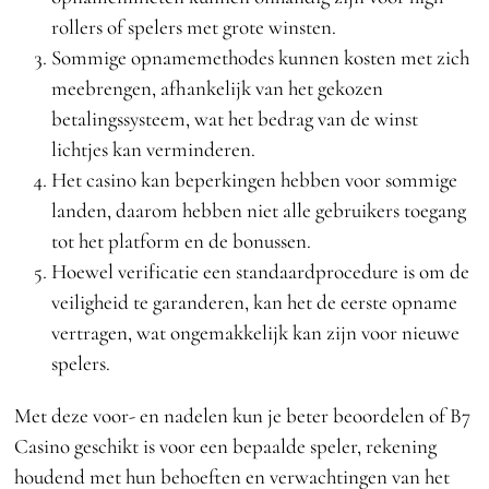
rollers of spelers met grote winsten.
Sommige opnamemethodes kunnen kosten met zich
meebrengen, afhankelijk van het gekozen
betalingssysteem, wat het bedrag van de winst
lichtjes kan verminderen.
Het casino kan beperkingen hebben voor sommige
landen, daarom hebben niet alle gebruikers toegang
tot het platform en de bonussen.
Hoewel verificatie een standaardprocedure is om de
veiligheid te garanderen, kan het de eerste opname
vertragen, wat ongemakkelijk kan zijn voor nieuwe
spelers.
Met deze voor- en nadelen kun je beter beoordelen of B7
Casino geschikt is voor een bepaalde speler, rekening
houdend met hun behoeften en verwachtingen van het