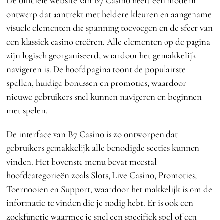
De officiële website van B7 Casino heeft een modern
ontwerp dat aantrekt met heldere kleuren en aangename
visuele elementen die spanning toevoegen en de sfeer van
een klassiek casino creëren. Alle elementen op de pagina
zijn logisch georganiseerd, waardoor het gemakkelijk
navigeren is. De hoofdpagina toont de populairste
spellen, huidige bonussen en promoties, waardoor
nieuwe gebruikers snel kunnen navigeren en beginnen
met spelen.
De interface van B7 Casino is zo ontworpen dat
gebruikers gemakkelijk alle benodigde secties kunnen
vinden. Het bovenste menu bevat meestal
hoofdcategorieën zoals Slots, Live Casino, Promoties,
Toernooien en Support, waardoor het makkelijk is om de
informatie te vinden die je nodig hebt. Er is ook een
zoekfunctie waarmee je snel een specifiek spel of een