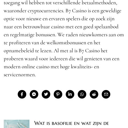
toegang wil hebben tot verschillende betaalmethoden,
waaronder cryptocurrencies. B7 Casino is een geweldige
optie voor nieuwe en ervaren spelers die op zoek zijn
naar een betrouwbaar casino met een goed spelaanbod
en regelmatige bonussen. We raden nieuwkomers aan om
te profiteren van de welkomstbonussen en het
opnamebeleid te lezen. Al met al is B7 Casino het
proberen waard voor iedereen die wil genieten van een
modern online casino met hoge kwaliteits- en
servicenormen.
Wat is basofilie en wat zijn de