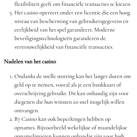
flexibiliteit geeft om financiële transacties te kiezen.
Het casino opereert onder een licentie die een hoog
niveau van bescherming van gebruikersgegevens en
eerlijkheid van het spel garandeert. Moderne
beveiligingstechnologieën garanderen de
vertrouwelijkheid van financiële transacties.
Nadelen van het casino
Ondanks de snelle storting kan het langer duren om
geld op te nemen, vooral als je een bankkaart of
overschrijving gebruikt. Dit kan onhandig zijn voor
diegenen die hun winsten zo snel mogelijk willen
ontvangen.
B7 Casino kan ook beperkingen hebben op
opnames. Bijvoorbeeld wekelijkse of maandelijkse
opnamelimieten kunnen onhandig zijn voor high