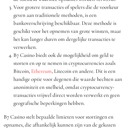
Voor grotere transacties of spelers die de voorkeur
geven aan traditionele methoden, is een
bankoverschrijving beschikbaar. Deze methode is
geschikt voor het opnemen van grote winsten, maar
het kan langer duren om dergelijke transacties te
verwerken.
B7 Casino biedt ook de mogelijkheid om geld te
storten en op te nemen in cryptocurrencies zoals
Bitcoin,
Ethereum
, Litecoin en andere. Dit is een
handige optie voor degenen die waarde hechten aan
anonimiteit en snelheid, omdat cryptocurrency-
transacties vrijwel direct worden verwerkt en geen
geografische beperkingen hebben.
B7 Casino stelt bepaalde limieten voor stortingen en
opnames, die afhankelijk kunnen zijn van de gekozen