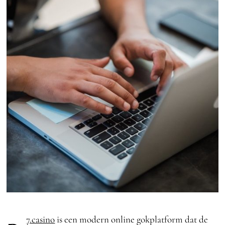
7.casino
is een modern online gokplatform dat de