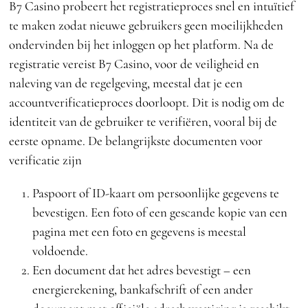
B7 Casino probeert het registratieproces snel en intuïtief
te maken zodat nieuwe gebruikers geen moeilijkheden
ondervinden bij het inloggen op het platform. Na de
registratie vereist B7 Casino, voor de veiligheid en
naleving van de regelgeving, meestal dat je een
accountverificatieproces doorloopt. Dit is nodig om de
identiteit van de gebruiker te verifiëren, vooral bij de
eerste opname. De belangrijkste documenten voor
verificatie zijn
Paspoort of ID-kaart om persoonlijke gegevens te
bevestigen. Een foto of een gescande kopie van een
pagina met een foto en gegevens is meestal
voldoende.
Een document dat het adres bevestigt – een
energierekening, bankafschrift of een ander