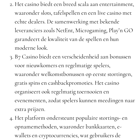
Het casino biedt een breed scala aan entertainment,
waaronder slots, tafelspellen en een live casino met
echte dealers. De samenwerking met bekende
leveranciers zoals NetEnt, Microgaming, Play’n GO
garandeert de kwaliteit van de spellen en hun
moderne look.
B7 Casino biedt een verscheidenheid aan bonussen
voor nieuwkomers en regelmatige spelers,
waaronder welkomstbonussen op eerste stortingen,
gratis spins en cashbackpromoties. Het casino
organiseert ook regelmatig toernooien en
evenementen, zodat spelers kunnen meedingen naar
extra prijzen.
Het platform ondersteunt populaire stortings- en
opnamemethoden, waaronder bankkaarten, e-
wallets en cryptocurrencies, wat gebruikers de