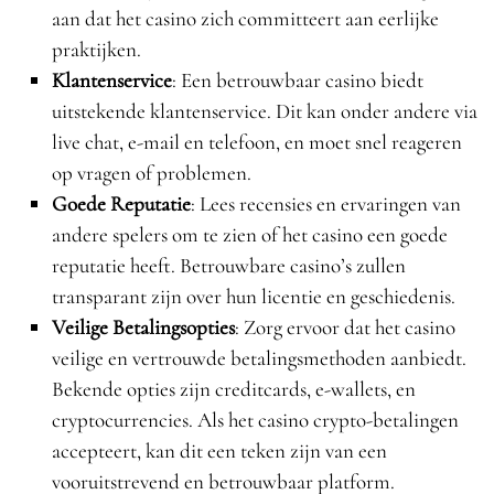
aan dat het casino zich committeert aan eerlijke
praktijken.
Klantenservice
: Een betrouwbaar casino biedt
uitstekende klantenservice. Dit kan onder andere via
live chat, e-mail en telefoon, en moet snel reageren
op vragen of problemen.
Goede Reputatie
: Lees recensies en ervaringen van
andere spelers om te zien of het casino een goede
reputatie heeft. Betrouwbare casino’s zullen
transparant zijn over hun licentie en geschiedenis.
Veilige Betalingsopties
: Zorg ervoor dat het casino
veilige en vertrouwde betalingsmethoden aanbiedt.
Bekende opties zijn creditcards, e-wallets, en
cryptocurrencies. Als het casino crypto-betalingen
accepteert, kan dit een teken zijn van een
vooruitstrevend en betrouwbaar platform.