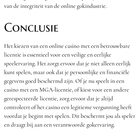
van de integriteit van de online gokindustrie.
Conclusie
Het kiezen van een online casino met een betrouwbare
licentie is essentieel voor een veilige en eerlijke
speelervaring. Het zorgt ervoor dat je niet alleen eerlijk
kunt spelen, maar ook dat je persoonlijke en financiële
gegevens goed beschermd zijn. Of je nu speelt in een
casino met een MGA-licentie, of kiest voor een andere
gerespecteerde licentie, zorg ervoor dat je altijd
controleert of het casino een legitieme vergunning heeft
voordat je begint met spelen. Dit beschermt jou als speler
en draagt bij aan een verantwoorde gokervaring.