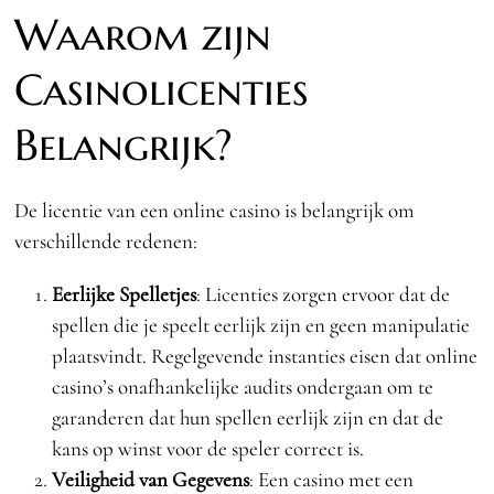
Waarom zijn
Casinolicenties
Belangrijk?
De licentie van een online casino is belangrijk om
verschillende redenen:
Eerlijke Spelletjes
: Licenties zorgen ervoor dat de
spellen die je speelt eerlijk zijn en geen manipulatie
plaatsvindt. Regelgevende instanties eisen dat online
casino’s onafhankelijke audits ondergaan om te
garanderen dat hun spellen eerlijk zijn en dat de
kans op winst voor de speler correct is.
Veiligheid van Gegevens
: Een casino met een