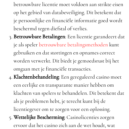
betrouwbare licentie moet voldoen aan strikte eisen
op het gebied van databeveiliging. Dit betekent dat
je persoonlijke en financiële informatie goed wordt
beschermd tegen diefstal of verlies.
Betrouwbare Betalingen
: Een licentie garandeert dat
je als speler
betrouwbare betalingsmethoden
kunt
gebruiken en dat stortingen en opnames correct
worden verwerkt. Dit biedt je gemoedsrust bij het
omgaan met je financiële transacties.
Klachtenbehandeling
: Een gereguleerd casino moet
een eerlijke en transparante manier hebben om
klachten van spelers te behandelen. Dit betekent dat
als je problemen hebt, je terecht kunt bij de
licentiegever om te zorgen voor een oplossing.
Wettelijke Bescherming
: Casinolicenties zorgen
ervoor dat het casino zich aan de wet houdt, wat