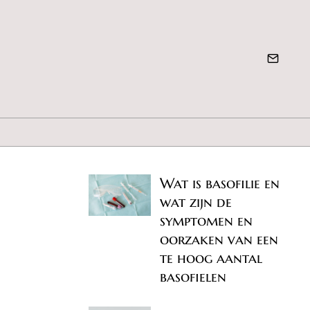
Wat is basofilie en
wat zijn de
symptomen en
oorzaken van een
te hoog aantal
basofielen