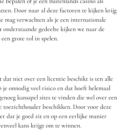
e bepalen of je een buitenlands casino als
ten. Door naar al deze factoren te kijken krijg
je mag verwachten als je een internationale
t onderstaande gedeelte kijken we naar de
een grote rol in spelen.
 dat niet over een licentie beschikt is ten alle
p je onnodig veel risico en dat hoeft helemaal
genoeg kansspel sites te vinden die wel over een
 toezichthouder beschikken. Door voor deze
er dat je goed zit en op een eerlijke manier
enveel kans krijgt om te winnen.