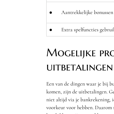
● Aantrekkelijke bonussen
● Extra spelfuncties gebrui
Mogelijke pr
uitbetalingen
Een van de dingen waar je bij b
komen, zijn de uitbetalingen. 
niet altijd via je bankrekening,
voorkeur voor hebben. Daarom m