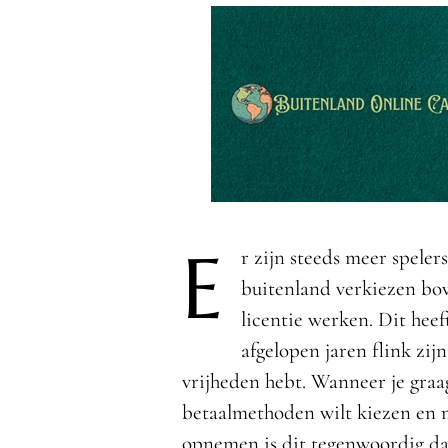
E
r zijn steeds meer speler
buitenland verkiezen bov
licentie werken. Dit heef
afgelopen jaren flink zi
vrijheden hebt. Wanneer je graag
betaalmethoden wilt kiezen en 
opnemen is dit tegenwoordig dan