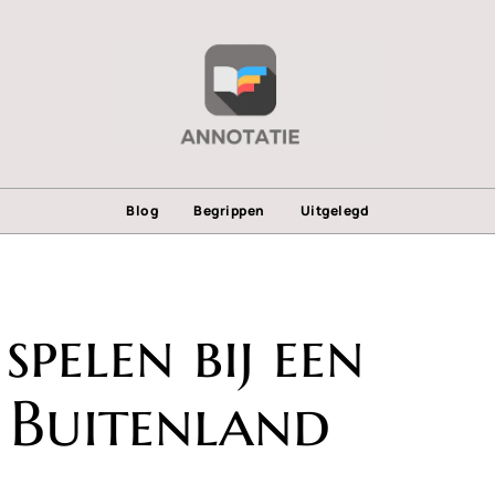
Blog
Begrippen
Uitgelegd
spelen bij een
 Buitenland