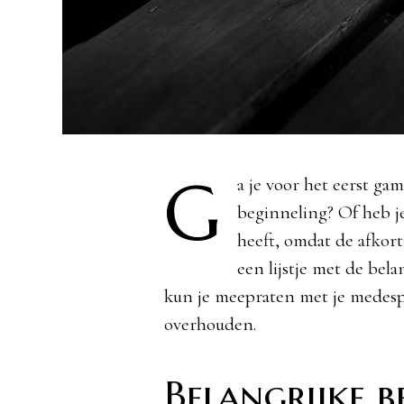
G
a je voor het eerst ga
beginneling? Of heb je
heeft, omdat de afkor
een lijstje met de bel
kun je meepraten met je medespe
overhouden.
Belangrijke b