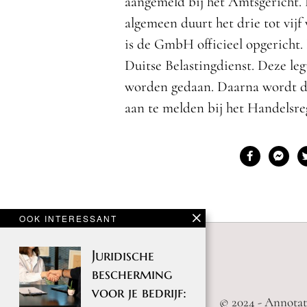
aangemeld bij het Amtsgericht. 
algemeen duurt het drie tot vij
is de GmbH officieel opgericht.
Duitse Belastingdienst. Deze leg
worden gedaan. Daarna wordt de 
aan te melden bij het Handelsreg
OOK INTERESSANT
Juridische
bescherming
voor je bedrijf:
© 2024 - Annotat