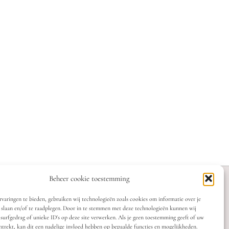
Beheer cookie toestemming
varingen te bieden, gebruiken wij technologieën zoals cookies om informatie over je
 slaan en/of te raadplegen. Door in te stemmen met deze technologieën kunnen wij
 surfgedrag of unieke ID's op deze site verwerken. Als je geen toestemming geeft of uw
trekt, kan dit een nadelige invloed hebben op bepaalde functies en mogelijkheden.