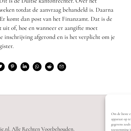
Dit is de Duitse kantonrechter. Over het
f weken totdat de aanvraag behandeld is. Daarna
 Er komt dan post van het Finanzamt. Dat is de
t uit of, hoe en wanneer er aangifte moet
inschrijving afgerond en is het verplicht om je
ister.
Om de beste er
apparaat op te
gegevens zoals
ie.nl. Alle Rechten Voorbehouden.
toestemming in