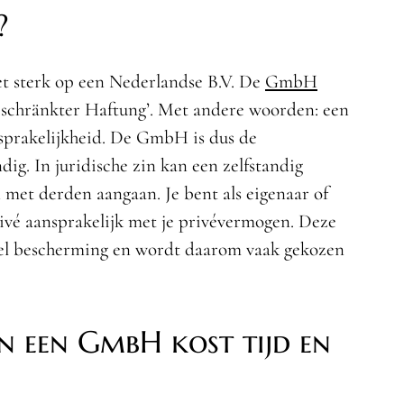
?
t sterk op een Nederlandse B.V. De
GmbH
beschränkter Haftung’. Met andere woorden: een
sprakelijkheid. De GmbH is dus de
dig. In juridische zin kan een zelfstandig
met derden aangaan. Je bent als eigenaar of
rivé aansprakelijk met je privévermogen. Deze
veel bescherming en wordt daarom vaak gekozen
n een GmbH kost tijd en