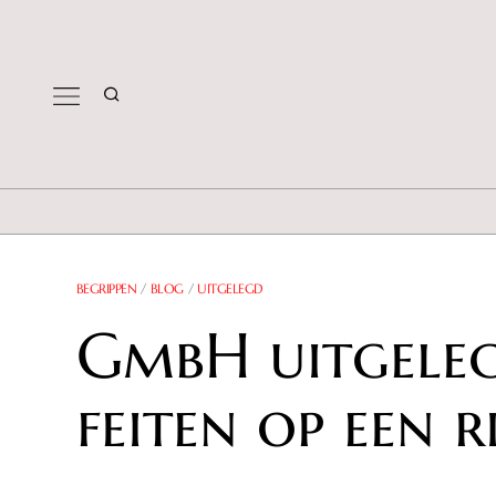
BEGRIPPEN
/
BLOG
/
UITGELEGD
GmbH uitgeleg
feiten op een ri