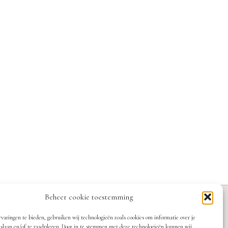
Beheer cookie toestemming
varingen te bieden, gebruiken wij technologieën zoals cookies om informatie over je
 slaan en/of te raadplegen. Door in te stemmen met deze technologieën kunnen wij