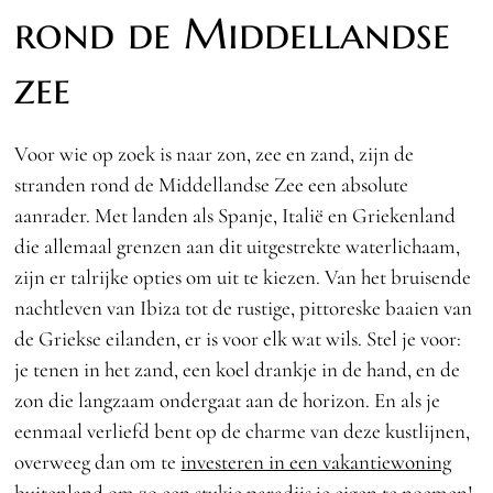
rond de Middellandse
zee
Voor wie op zoek is naar zon, zee en zand, zijn de
stranden rond de Middellandse Zee een absolute
aanrader. Met landen als Spanje, Italië en Griekenland
die allemaal grenzen aan dit uitgestrekte waterlichaam,
zijn er talrijke opties om uit te kiezen. Van het bruisende
nachtleven van Ibiza tot de rustige, pittoreske baaien van
de Griekse eilanden, er is voor elk wat wils. Stel je voor:
je tenen in het zand, een koel drankje in de hand, en de
zon die langzaam ondergaat aan de horizon. En als je
eenmaal verliefd bent op de charme van deze kustlijnen,
overweeg dan om te
investeren in een vakantiewoning
buitenland
om zo een stukje paradijs je eigen te noemen!