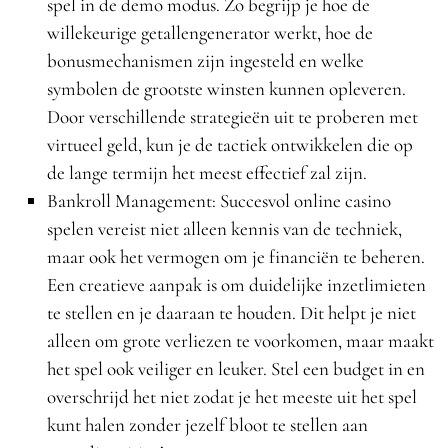
spel in de demo modus. Zo begrijp je hoe de
willekeurige getallengenerator werkt, hoe de
bonusmechanismen zijn ingesteld en welke
symbolen de grootste winsten kunnen opleveren.
Door verschillende strategieën uit te proberen met
virtueel geld, kun je de tactiek ontwikkelen die op
de lange termijn het meest effectief zal zijn.
Bankroll Management: Succesvol online casino
spelen vereist niet alleen kennis van de techniek,
maar ook het vermogen om je financiën te beheren.
Een creatieve aanpak is om duidelijke inzetlimieten
te stellen en je daaraan te houden. Dit helpt je niet
alleen om grote verliezen te voorkomen, maar maakt
het spel ook veiliger en leuker. Stel een budget in en
overschrijd het niet zodat je het meeste uit het spel
kunt halen zonder jezelf bloot te stellen aan