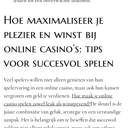
leiden tot een onverwachte uitkomst.
Hoe maximaliseer je
plezier en winst bij
online casino’s: tips
voor succesvol spelen
Veel spelers willen niet alleen genieten van hun
spelervaring in een online casino, maar ook hun kansen
vergroten om geld te verdienen.
Hoe maak je online
casino spelen zowel leuk als winstgevend?
De sleutel is de
juiste combinatie van geluk, strategie en een verstandige
aanpak. Het is belangrijk om te beseffen dat succesvol
gokken niet alleen geluk vereist, maar ook een zekere