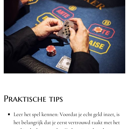
Praktische tips
Leer het spel kennen: Voordat je echt geld inzet, is
het belangrijk dat je eerst vertrouwd raakt met het