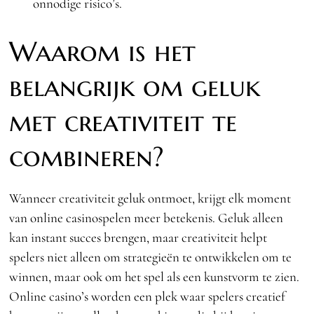
onnodige risico’s.
Waarom is het
belangrijk om geluk
met creativiteit te
combineren?
Wanneer creativiteit geluk ontmoet, krijgt elk moment
van online casinospelen meer betekenis. Geluk alleen
kan instant succes brengen, maar creativiteit helpt
spelers niet alleen om strategieën te ontwikkelen om te
winnen, maar ook om het spel als een kunstvorm te zien.
Online casino’s worden een plek waar spelers creatief