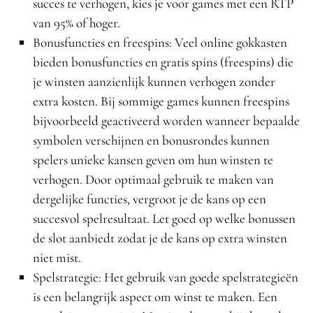
succes te verhogen, kies je voor games met een RTP
van 95% of hoger.
Bonusfuncties en freespins: Veel online gokkasten
bieden bonusfuncties en gratis spins (freespins) die
je winsten aanzienlijk kunnen verhogen zonder
extra kosten. Bij sommige games kunnen freespins
bijvoorbeeld geactiveerd worden wanneer bepaalde
symbolen verschijnen en bonusrondes kunnen
spelers unieke kansen geven om hun winsten te
verhogen. Door optimaal gebruik te maken van
dergelijke functies, vergroot je de kans op een
succesvol spelresultaat. Let goed op welke bonussen
de slot aanbiedt zodat je de kans op extra winsten
niet mist.
Spelstrategie: Het gebruik van goede spelstrategieën
is een belangrijk aspect om winst te maken. Een