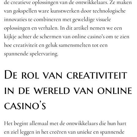
de creatieve oplossingen van de ontwikkelaars. Ze maken
van gokspellen ware kunstwerken door technologische
innovaties te combineren met geweldige visuele
oplossingen en verhalen. In dit artikel nemen we een
kijkje achter de schermen van online casino’s om te zien
hoe creativiteit en geluk samensmelten tot een
spannende spelervaring.
De rol van creativiteit
in de wereld van online
casino’s
Het begint allemaal met de ontwikkelaars die hun hart
en ziel leggen in het creëren van unieke en spannende