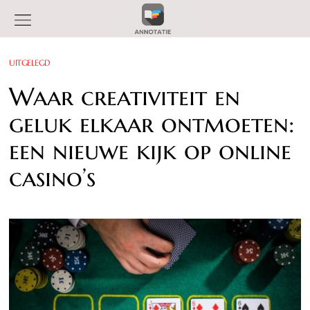
UITGELEGD
Waar creativiteit en
geluk elkaar ontmoeten:
een nieuwe kijk op online
casino’s