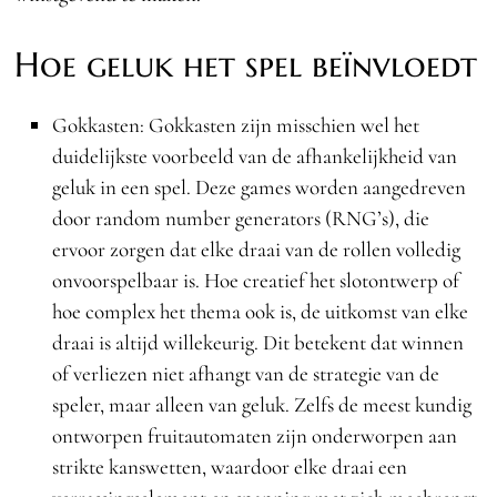
Hoe geluk het spel beïnvloedt
Gokkasten: Gokkasten zijn misschien wel het
duidelijkste voorbeeld van de afhankelijkheid van
geluk in een spel. Deze games worden aangedreven
door random number generators (RNG’s), die
ervoor zorgen dat elke draai van de rollen volledig
onvoorspelbaar is. Hoe creatief het slotontwerp of
hoe complex het thema ook is, de uitkomst van elke
draai is altijd willekeurig. Dit betekent dat winnen
of verliezen niet afhangt van de strategie van de
speler, maar alleen van geluk. Zelfs de meest kundig
ontworpen fruitautomaten zijn onderworpen aan
strikte kanswetten, waardoor elke draai een