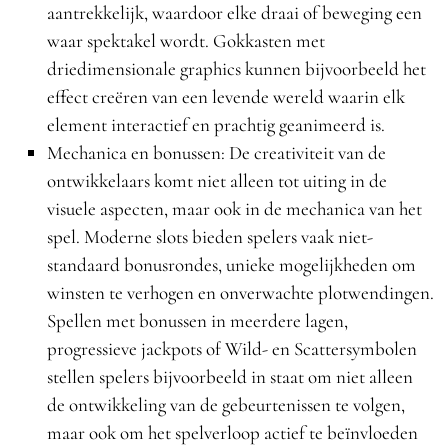
aantrekkelijk, waardoor elke draai of beweging een
waar spektakel wordt. Gokkasten met
driedimensionale graphics kunnen bijvoorbeeld het
effect creëren van een levende wereld waarin elk
element interactief en prachtig geanimeerd is.
Mechanica en bonussen: De creativiteit van de
ontwikkelaars komt niet alleen tot uiting in de
visuele aspecten, maar ook in de mechanica van het
spel. Moderne slots bieden spelers vaak niet-
standaard bonusrondes, unieke mogelijkheden om
winsten te verhogen en onverwachte plotwendingen.
Spellen met bonussen in meerdere lagen,
progressieve jackpots of Wild- en Scattersymbolen
stellen spelers bijvoorbeeld in staat om niet alleen
de ontwikkeling van de gebeurtenissen te volgen,
maar ook om het spelverloop actief te beïnvloeden