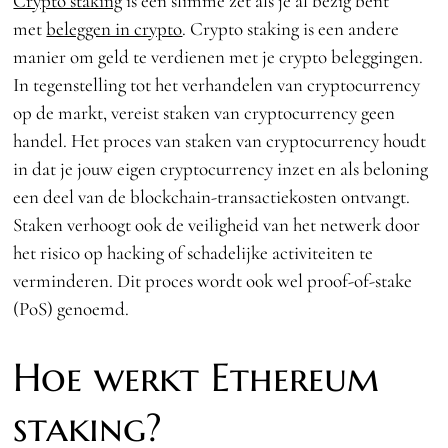
Crypto staking
is een slimme zet als je al bezig bent
met
beleggen in crypto
. Crypto staking is een andere
manier om geld te verdienen met je crypto beleggingen.
In tegenstelling tot het verhandelen van cryptocurrency
op de markt, vereist staken van cryptocurrency geen
handel. Het proces van staken van cryptocurrency houdt
in dat je jouw eigen cryptocurrency inzet en als beloning
een deel van de blockchain-transactiekosten ontvangt.
Staken verhoogt ook de veiligheid van het netwerk door
het risico op hacking of schadelijke activiteiten te
verminderen. Dit proces wordt ook wel proof-of-stake
(PoS) genoemd.
Hoe werkt Ethereum
staking?