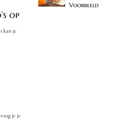
Voorbeeld
’s op
n kan je
raag je je