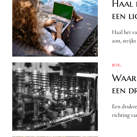
Haal 
een l
Haal het va
zon, strijk
BLOG
Waar 
een d
Een drukvee
richting va