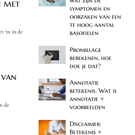
wat zijn de
n met
symptomen en
oorzaken van een
te hoog aantal
et ‘m in de
basofielen
Promillage
berekenen, hoe
doe je dat?
 van
Annotatie
betekenis: Wat is
annotatie +
in de
voorbeelden
Disclaimer:
Betekenis +