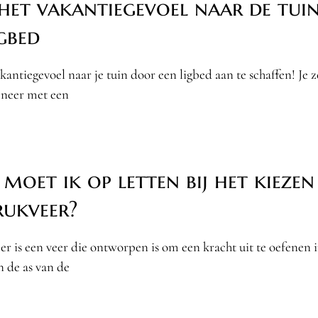
het vakantiegevoel naar de tui
igbed
kantiegevoel naar je tuin door een ligbed aan te schaffen! Je z
t neer met een
moet ik op letten bij het kiezen
rukveer?
r is een veer die ontworpen is om een kracht uit te oefenen 
n de as van de