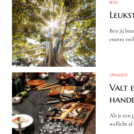
BLOG
Leuks
Ben jij bi
enorm veel
UITGELEGD
Valt 
hande
Als je een 
wellicht af 