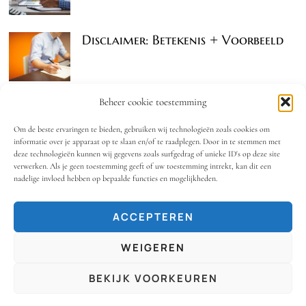
Disclaimer: Betekenis + Voorbeeld
Beheer cookie toestemming
Om de beste ervaringen te bieden, gebruiken wij technologieën zoals cookies om
informatie over je apparaat op te slaan en/of te raadplegen. Door in te stemmen met
deze technologieën kunnen wij gegevens zoals surfgedrag of unieke ID's op deze site
verwerken. Als je geen toestemming geeft of uw toestemming intrekt, kan dit een
nadelige invloed hebben op bepaalde functies en mogelijkheden.
ACCEPTEREN
WEIGEREN
© 2024 - Annotatie.nl. Alle Rechten Voorbehouden.
Info@annotatie.nl
BEKIJK VOORKEUREN
HOME
BLOG
PRIVACY POLICY
COOKIEBELEID (EU)