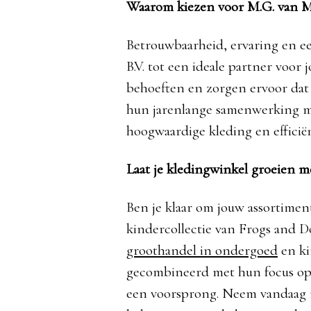
Waarom kiezen voor M.G. van Me
Betrouwbaarheid, ervaring en e
B.V. tot een ideale partner voor
behoeften en zorgen ervoor dat j
hun jarenlange samenwerking m
hoogwaardige kleding en efficië
Laat je kledingwinkel groeien m
Ben je klaar om jouw assortiment
kindercollectie van Frogs and Do
groothandel in ondergoed
en ki
gecombineerd met hun focus op
een voorsprong. Neem vandaag n