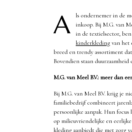
A
ls ondernemer in de mod
inkoop. Bij M.G. van Me
in de textielsector, ben
kinderkleding
van het 
breed en trendy assortiment dat 
Bovendien staan duurzaamheid en 
M.G. van Meel B.V.: meer dan ee
Bij M.G. van Meel B.V. krijg je 
familiebedrijf combineert jaren
persoonlijke aanpak. Hun focus l
op milieuvriendelijke en eerlijke
kleding aanbiedt die met zorg v