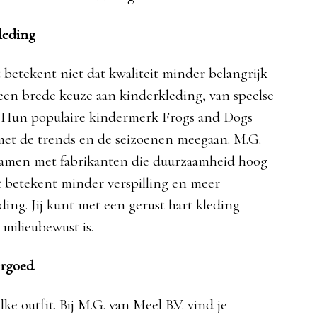
leding
 betekent niet dat kwaliteit minder belangrijk
je een brede keuze aan kinderkleding, van speelse
s. Hun populaire kindermerk Frogs and Dogs
d met de trends en de seizoenen meegaan. M.G.
d samen met fabrikanten die duurzaamheid hoog
t betekent minder verspilling en meer
ng. Jij kunt met een gerust hart kleding
milieubewust is.
ergoed
e outfit. Bij M.G. van Meel B.V. vind je