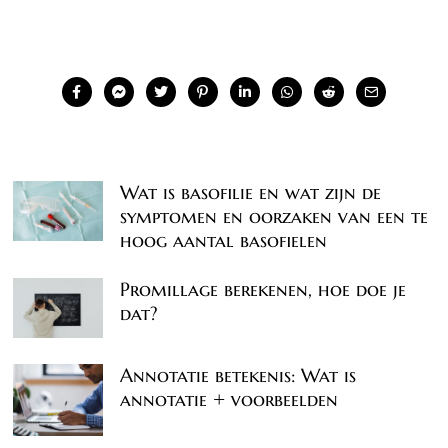
Wat is basofilie en wat zijn de
symptomen en oorzaken van een te
hoog aantal basofielen
Promillage berekenen, hoe doe je
dat?
Annotatie betekenis: Wat is
annotatie + voorbeelden