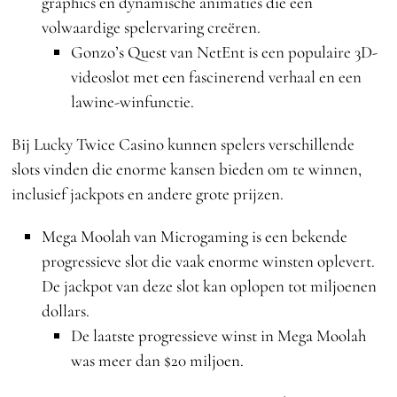
graphics en dynamische animaties die een
volwaardige spelervaring creëren.
Gonzo’s Quest van NetEnt is een populaire 3D-
videoslot met een fascinerend verhaal en een
lawine-winfunctie.
Bij Lucky Twice Casino kunnen spelers verschillende
slots vinden die enorme kansen bieden om te winnen,
inclusief jackpots en andere grote prijzen.
Mega Moolah van Microgaming is een bekende
progressieve slot die vaak enorme winsten oplevert.
De jackpot van deze slot kan oplopen tot miljoenen
dollars.
De laatste progressieve winst in Mega Moolah
was meer dan $20 miljoen.