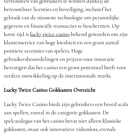
vertrouwen van gebruikers te winnen dankzij de
betrouwbare licenties en beveiliging, inclusief het
gebruik van de nieuwste technologie om persoonlijke
gegevens en financiële transacties te beschermen. Op
korte tijd is
lucky twice casino
bekend geworden om zijn
klantenservice van hoge kwaliteit en een groot aantal
positieve recensies van spelers. Hoge
gebruikersbeoordelingen en prijzen voor innovatie
bevestigen dat het casino een groot potentieel heeft voor
verdere ontwikkeling op de internationale markt.
Lucky Twice Casino Gokkasten Overzicht
Lucky Twice Casino biedt zijn gebruikers een breed scala
aan spellen, vooral in de categorie gokkasten. De
spelcatalogus van het casino bevat niet alleen klassieke
gokkasten, maar ook innovatieve videoslots, evenals