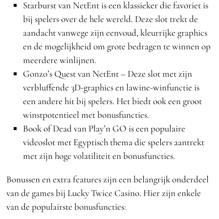
Starburst van NetEnt is een klassieker die favoriet is
bij spelers over de hele wereld. Deze slot trekt de
aandacht vanwege zijn eenvoud, kleurrijke graphics
en de mogelijkheid om grote bedragen te winnen op
meerdere winlijnen.
Gonzo’s Quest van NetEnt – Deze slot met zijn
verbluffende 3D-graphics en lawine-winfunctie is
een andere hit bij spelers. Het biedt ook een groot
winstpotentieel met bonusfuncties.
Book of Dead van Play’n GO is een populaire
videoslot met Egyptisch thema die spelers aantrekt
met zijn hoge volatiliteit en bonusfuncties.
Bonussen en extra features zijn een belangrijk onderdeel
van de games bij Lucky Twice Casino. Hier zijn enkele
van de populairste bonusfuncties: