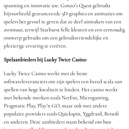
spanning en innovatie toe. Gonzo’s Quest gebruikt
bijvoorbeeld geavanceerde 3D-graphics en animaties om
spelers het gevoel te geven dat ze deel uitmaken van een
avontuur, terwijl Starburst felle kleuren en een eenvoudig
ontwerp gebruikt om een gebruiksvriendelijke en
plezierige ervaring te creëren.
Spelaanbieders bij Lucky Twice Casino
Lucky Twice Casino werkt met de beste
softwareleveranciers om zijn spelers een breed scala aan
spellen van hoge kwaliteit te bieden. Het casino werkt
met bekende merken zoals NetEnt, Microgaming,
Pragmatic Play, Play’n GO, maar ook met andere
populaire providers zoals Quickspin, Yggdrasil, Betsoft
en anderen. Deze aanbieders staan bekend om hun