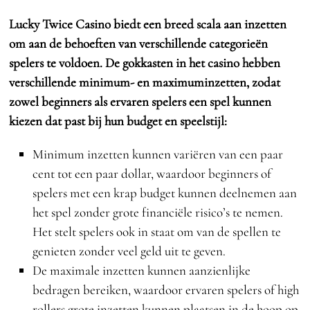
Lucky Twice Casino biedt een breed scala aan inzetten
om aan de behoeften van verschillende categorieën
spelers te voldoen. De gokkasten in het casino hebben
verschillende minimum- en maximuminzetten, zodat
zowel beginners als ervaren spelers een spel kunnen
kiezen dat past bij hun budget en speelstijl:
Minimum inzetten kunnen variëren van een paar
cent tot een paar dollar, waardoor beginners of
spelers met een krap budget kunnen deelnemen aan
het spel zonder grote financiële risico’s te nemen.
Het stelt spelers ook in staat om van de spellen te
genieten zonder veel geld uit te geven.
De maximale inzetten kunnen aanzienlijke
bedragen bereiken, waardoor ervaren spelers of high
rollers grote inzetten kunnen plaatsen in de hoop op