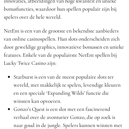
innovaties, afbeeldingen van hoge kwaliteit en unieke
bonusfuncties, waardoor hun spellen populair zijn bij
spelers over de hele wereld.
NetEnt is een van de grootste en bekendste aanbieders
van online casinospellen. Hun slots onderscheiden zich
door geweldige graphics, innovatieve bonussen en unieke
features. Enkele van de populairste NetEnt spellen bij
Lucky Twice Casino zijn:
Starburst is een van de meest populaire slots ter
wereld, met makkelijk te spelen, levendige kleuren
en een speciale ‘Expanding Wilds’ functie die
winsten kan opvoeren.
Gonzo’s Quest is een slot met een fascinerend
verhaal over de avonturier Gonzo, die op zoek is
naar goud in de jungle. Spelers kunnen winnen met