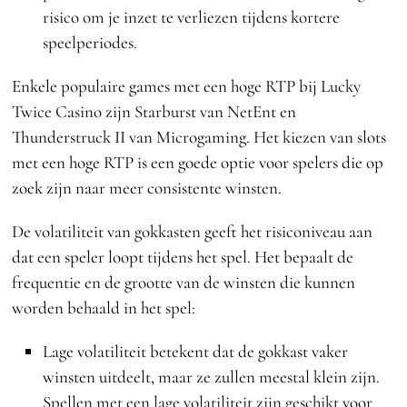
risico om je inzet te verliezen tijdens kortere
speelperiodes.
Enkele populaire games met een hoge RTP bij Lucky
Twice Casino zijn Starburst van NetEnt en
Thunderstruck II van Microgaming. Het kiezen van slots
met een hoge RTP is een goede optie voor spelers die op
zoek zijn naar meer consistente winsten.
De volatiliteit van gokkasten geeft het risiconiveau aan
dat een speler loopt tijdens het spel. Het bepaalt de
frequentie en de grootte van de winsten die kunnen
worden behaald in het spel:
Lage volatiliteit betekent dat de gokkast vaker
winsten uitdeelt, maar ze zullen meestal klein zijn.
Spellen met een lage volatiliteit zijn geschikt voor