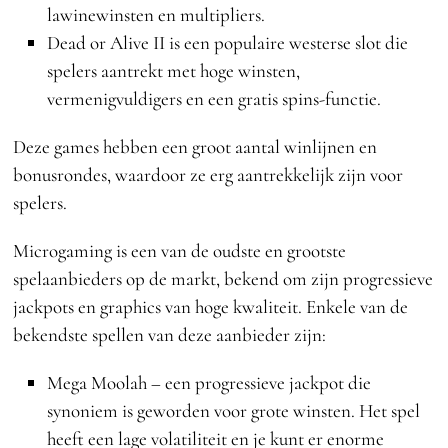
lawinewinsten en multipliers.
Dead or Alive II is een populaire westerse slot die
spelers aantrekt met hoge winsten,
vermenigvuldigers en een gratis spins-functie.
Deze games hebben een groot aantal winlijnen en
bonusrondes, waardoor ze erg aantrekkelijk zijn voor
spelers.
Microgaming is een van de oudste en grootste
spelaanbieders op de markt, bekend om zijn progressieve
jackpots en graphics van hoge kwaliteit. Enkele van de
bekendste spellen van deze aanbieder zijn:
Mega Moolah – een progressieve jackpot die
synoniem is geworden voor grote winsten. Het spel
heeft een lage volatiliteit en je kunt er enorme