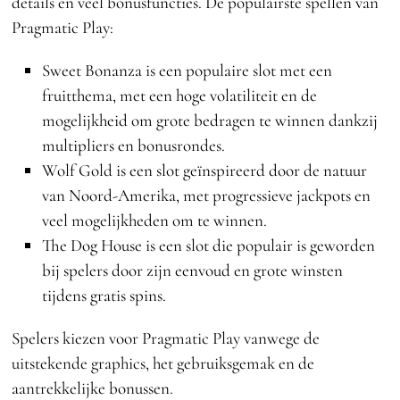
details en veel bonusfuncties. De populairste spellen van
Pragmatic Play:
Sweet Bonanza is een populaire slot met een
fruitthema, met een hoge volatiliteit en de
mogelijkheid om grote bedragen te winnen dankzij
multipliers en bonusrondes.
Wolf Gold is een slot geïnspireerd door de natuur
van Noord-Amerika, met progressieve jackpots en
veel mogelijkheden om te winnen.
The Dog House is een slot die populair is geworden
bij spelers door zijn eenvoud en grote winsten
tijdens gratis spins.
Spelers kiezen voor Pragmatic Play vanwege de
uitstekende graphics, het gebruiksgemak en de
aantrekkelijke bonussen.