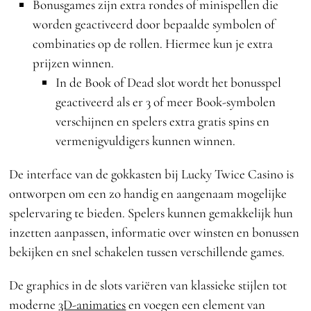
Bonusgames zijn extra rondes of minispellen die
worden geactiveerd door bepaalde symbolen of
combinaties op de rollen. Hiermee kun je extra
prijzen winnen.
In de Book of Dead slot wordt het bonusspel
geactiveerd als er 3 of meer Book-symbolen
verschijnen en spelers extra gratis spins en
vermenigvuldigers kunnen winnen.
De interface van de gokkasten bij Lucky Twice Casino is
ontworpen om een zo handig en aangenaam mogelijke
spelervaring te bieden. Spelers kunnen gemakkelijk hun
inzetten aanpassen, informatie over winsten en bonussen
bekijken en snel schakelen tussen verschillende games.
De graphics in de slots variëren van klassieke stijlen tot
moderne
3D-animaties
en voegen een element van