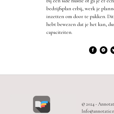
bij een side hustle of ga je er 
bedrijfsplan erbij, werk je plan
inzetten om door te pakken. Dit 
hebt bewezen dat je het kan, dus
capaciteiten.
© 2024 - Annotat
Info@annotatie.