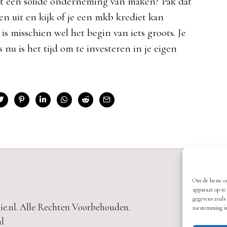
echt een solide onderneming van maken? Pak dat
nen uit en kijk of je een mkb krediet kan
is misschien wel het begin van iets groots. Je
 nu is het tijd om te investeren in je eigen
Om de beste er
apparaat op te
gegevens zoals
ie.nl. Alle Rechten Voorbehouden.
toestemming in
nl