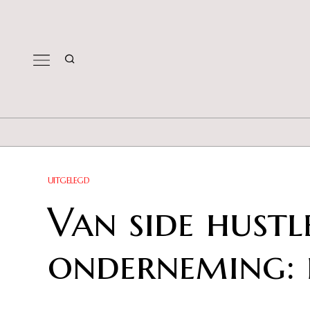
UITGELEGD
Van side hustl
onderneming: d