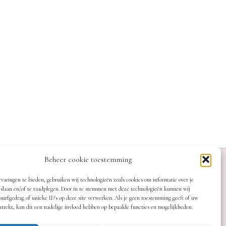
Beheer cookie toestemming
varingen te bieden, gebruiken wij technologieën zoals cookies om informatie over je
 slaan en/of te raadplegen. Door in te stemmen met deze technologieën kunnen wij
 surfgedrag of unieke ID's op deze site verwerken. Als je geen toestemming geeft of uw
trekt, kan dit een nadelige invloed hebben op bepaalde functies en mogelijkheden.
HOME
BLOG
PRIVACY POLICY
COOKIEBELEID (EU)