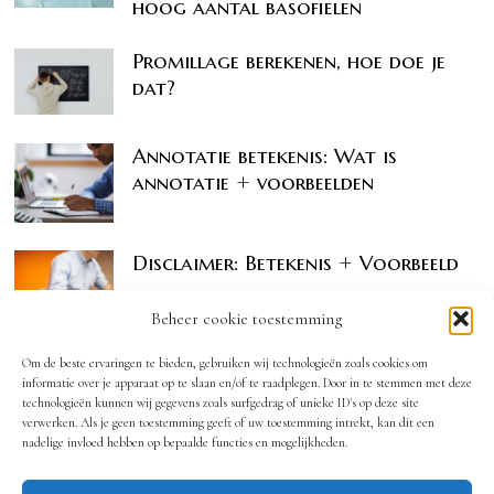
hoog aantal basofielen
Promillage berekenen, hoe doe je
dat?
Annotatie betekenis: Wat is
annotatie + voorbeelden
Disclaimer: Betekenis + Voorbeeld
Beheer cookie toestemming
Om de beste ervaringen te bieden, gebruiken wij technologieën zoals cookies om
informatie over je apparaat op te slaan en/of te raadplegen. Door in te stemmen met deze
technologieën kunnen wij gegevens zoals surfgedrag of unieke ID's op deze site
OOK INTERESSANT
verwerken. Als je geen toestemming geeft of uw toestemming intrekt, kan dit een
nadelige invloed hebben op bepaalde functies en mogelijkheden.
Het belang van een
specialistische