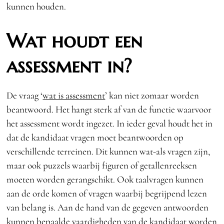
kunnen houden.
Wat houdt een
assessment in?
De vraag ‘
wat is assessment
’ kan niet zomaar worden
beantwoord. Het hangt sterk af van de functie waarvoor
het assessment wordt ingezet. In ieder geval houdt het in
dat de kandidaat vragen moet beantwoorden op
verschillende terreinen. Dit kunnen wat-als vragen zijn,
maar ook puzzels waarbij figuren of getallenreeksen
moeten worden gerangschikt. Ook taalvragen kunnen
aan de orde komen of vragen waarbij begrijpend lezen
van belang is. Aan de hand van de gegeven antwoorden
kunnen bepaalde vaardigheden van de kandidaat worden